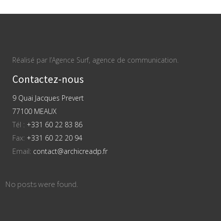
Réalisé par l’Agence Surf, agence de communication.
Contactez-nous
9 Quai Jacques Prevert
77100 MEAUX
Tél :
+331 60 22 83 86
Fax:
+331 60 22 20 94
Email:
contact@archicreadp.fr
No posts were found.