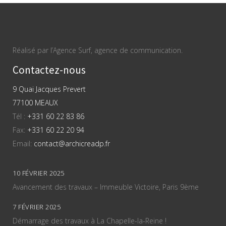
Réalisé par l’Agence Surf, agence de communication.
Contactez-nous
9 Quai Jacques Prevert
77100 MEAUX
Tél :
+331 60 22 83 86
Fax:
+331 60 22 20 94
Email:
contact@archicreadp.fr
10 FÉVRIER 2025
Avancement des travaux – Immeuble Victoire, Paris 9ème
7 FÉVRIER 2025
Démarrage des travaux à La Chapelle-la-Reine !