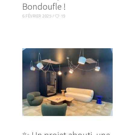
Bondoufle !
6 FÉVRIER 2025
19
✨ Un projet abouti, une