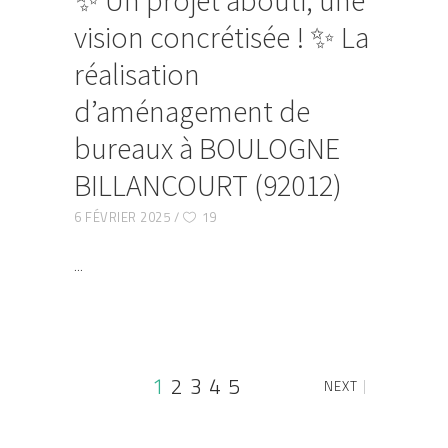
vision concrétisée ! ✨ La
réalisation
d’aménagement de
bureaux à BOULOGNE
BILLANCOURT (92012)
6 FÉVRIER 2025
19
1
2
3
4
5
NEXT