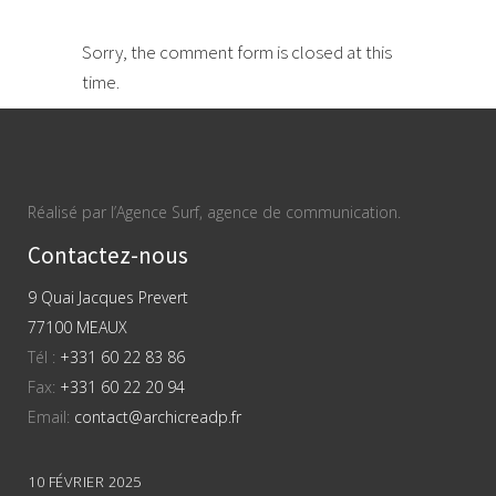
Sorry, the comment form is closed at this
time.
Réalisé par l’Agence Surf, agence de communication.
Contactez-nous
9 Quai Jacques Prevert
77100 MEAUX
Tél :
+331 60 22 83 86
Fax:
+331 60 22 20 94
Email:
contact@archicreadp.fr
10 FÉVRIER 2025