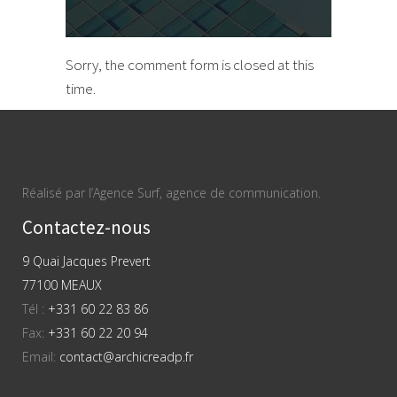
Sorry, the comment form is closed at this
time.
Réalisé par l’Agence Surf, agence de communication.
Contactez-nous
9 Quai Jacques Prevert
77100 MEAUX
Tél :
+331 60 22 83 86
Fax:
+331 60 22 20 94
Email:
contact@archicreadp.fr