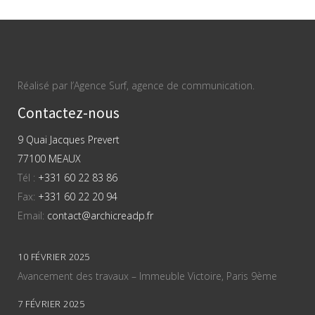
Réalisé par l’Agence Surf, agence de communication.
Contactez-nous
9 Quai Jacques Prevert
77100 MEAUX
Tél :
+331 60 22 83 86
Fax:
+331 60 22 20 94
Email:
contact@archicreadp.fr
10 FÉVRIER 2025
Avancement des travaux – Immeuble Victoire, Paris 9ème
7 FÉVRIER 2025