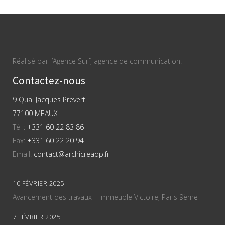
Réalisé par l’Agence Surf, agence de communication.
Contactez-nous
9 Quai Jacques Prevert
77100 MEAUX
Tél :
+331 60 22 83 86
Fax:
+331 60 22 20 94
Email:
contact@archicreadp.fr
10 FÉVRIER 2025
Avancement des travaux – Immeuble Victoire, Paris 9ème
7 FÉVRIER 2025