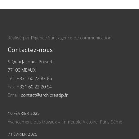
Réalisé par l’Agence Surf, agence de communication.
Contactez-nous
9 Quai Jacques Prevert
77100 MEAUX
Tél :
+331 60 22 83 86
Fax:
+331 60 22 20 94
Email:
contact@archicreadp.fr
10 FÉVRIER 2025
Avancement des travaux – Immeuble Victoire, Paris 9ème
7 FÉVRIER 2025