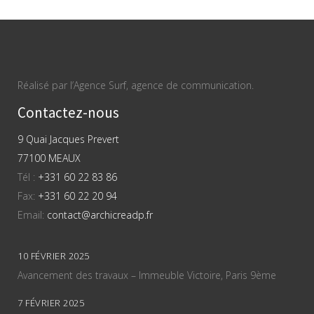
Réalisé par l’Agence Surf, agence de communication.
Contactez-nous
9 Quai Jacques Prevert
77100 MEAUX
Tél :
+331 60 22 83 86
Fax:
+331 60 22 20 94
Email:
contact@archicreadp.fr
10 FÉVRIER 2025
Avancement des travaux – Immeuble Victoire, Paris 9ème
7 FÉVRIER 2025