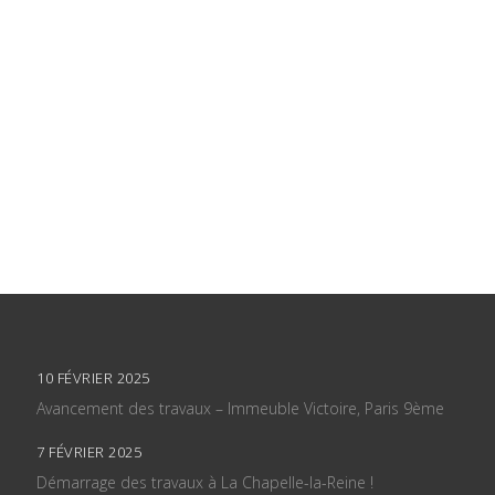
10 FÉVRIER 2025
Avancement des travaux – Immeuble Victoire, Paris 9ème
7 FÉVRIER 2025
Démarrage des travaux à La Chapelle-la-Reine !