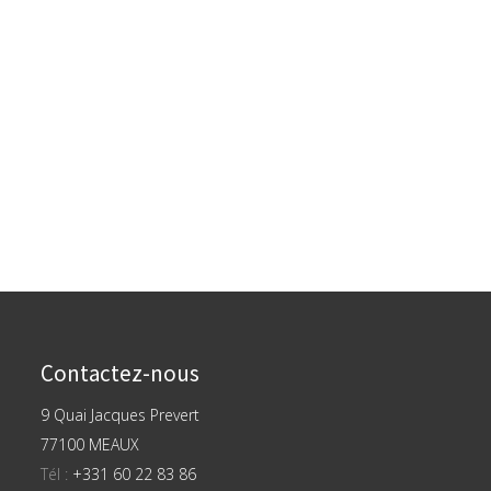
Contactez-nous
9 Quai Jacques Prevert
77100 MEAUX
Tél :
+331 60 22 83 86