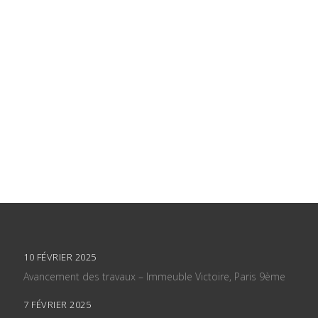
10 FÉVRIER 2025
Avancement des travaux – Immeuble Victoire, Paris 9ème
7 FÉVRIER 2025