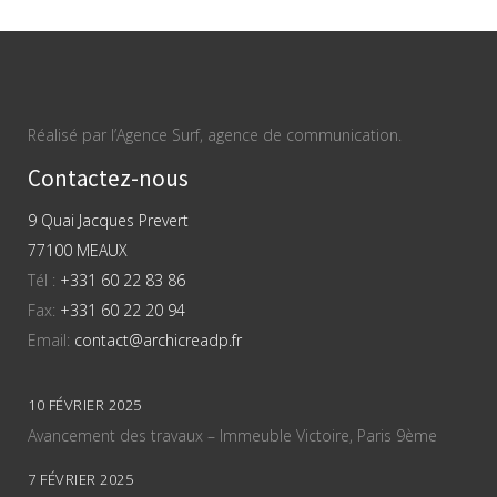
Réalisé par l’Agence Surf, agence de communication.
Contactez-nous
9 Quai Jacques Prevert
77100 MEAUX
Tél :
+331 60 22 83 86
Fax:
+331 60 22 20 94
Email:
contact@archicreadp.fr
10 FÉVRIER 2025
Avancement des travaux – Immeuble Victoire, Paris 9ème
7 FÉVRIER 2025