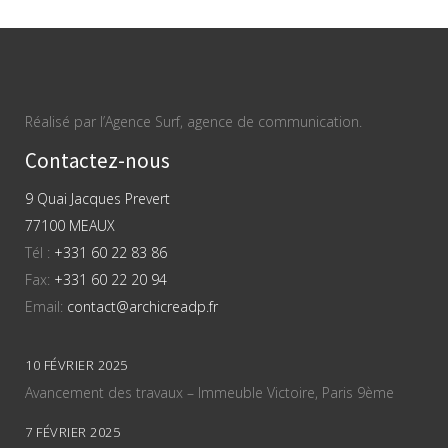
Réalisé par l’Agence Surf, agence de communication.
Contactez-nous
9 Quai Jacques Prevert
77100 MEAUX
Tél :
+331 60 22 83 86
Fax:
+331 60 22 20 94
Email:
contact@archicreadp.fr
10 FÉVRIER 2025
Avancement des travaux – Immeuble Victoire, Paris 9ème
7 FÉVRIER 2025