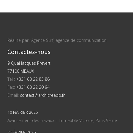
Réalisé par l’Agence Surf, agence de communication.
Contactez-nous
9 Quai Jacques Prevert
77100 MEAUX
Tél :
+331 60 22 83 86
Fax:
+331 60 22 20 94
Email:
contact@archicreadp.fr
10 FÉVRIER 2025
Avancement des travaux – Immeuble Victoire, Paris 9ème
7 FÉVRIER 2025