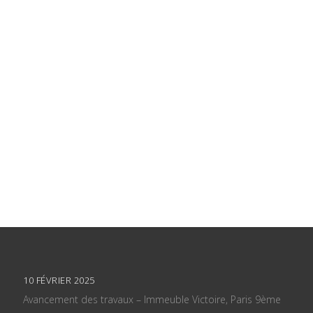
10 FÉVRIER 2025
Avancement des travaux – Immeuble Victoire, Paris 9ème