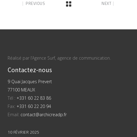
PREVIOUS
NEXT
Réalisé par l’Agence Surf, agence de communication.
Contactez-nous
9 Quai Jacques Prevert
77100 MEAUX
Tél :
+331 60 22 83 86
Fax:
+331 60 22 20 94
Email:
contact@archicreadp.fr
10 FÉVRIER 2025