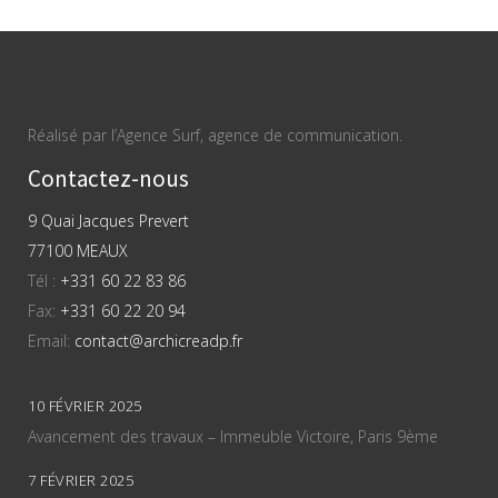
Réalisé par l’Agence Surf, agence de communication.
Contactez-nous
9 Quai Jacques Prevert
77100 MEAUX
Tél :
+331 60 22 83 86
Fax:
+331 60 22 20 94
Email:
contact@archicreadp.fr
10 FÉVRIER 2025
Avancement des travaux – Immeuble Victoire, Paris 9ème
7 FÉVRIER 2025