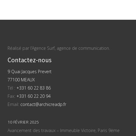
Réalisé par l’Agence Surf, agence de communication.
Contactez-nous
9 Quai Jacques Prevert
77100 MEAUX
Tél :
+331 60 22 83 86
Fax:
+331 60 22 20 94
Email:
contact@archicreadp.fr
10 FÉVRIER 2025
Avancement des travaux – Immeuble Victoire, Paris 9ème