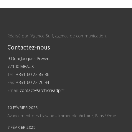
Réalisé par l’Agence Surf, agence de communication.
Contactez-nous
9 Quai Jacques Prevert
77100 MEAUX
Tél :
+331 60 22 83 86
Fax:
+331 60 22 20 94
Email:
contact@archicreadp.fr
10 FÉVRIER 2025
Avancement des travaux – Immeuble Victoire, Paris 9ème
7 FÉVRIER 2025