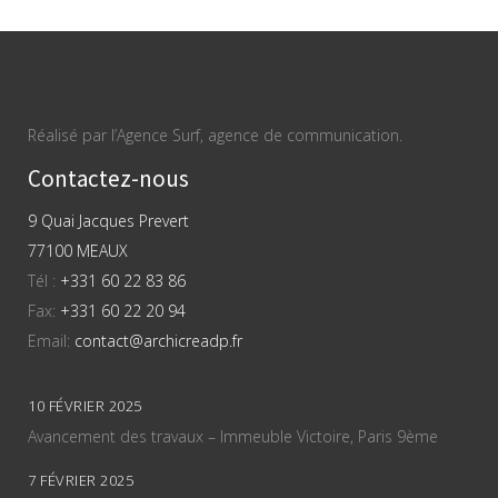
Réalisé par l’Agence Surf, agence de communication.
Contactez-nous
9 Quai Jacques Prevert
77100 MEAUX
Tél :
+331 60 22 83 86
Fax:
+331 60 22 20 94
Email:
contact@archicreadp.fr
10 FÉVRIER 2025
Avancement des travaux – Immeuble Victoire, Paris 9ème
7 FÉVRIER 2025