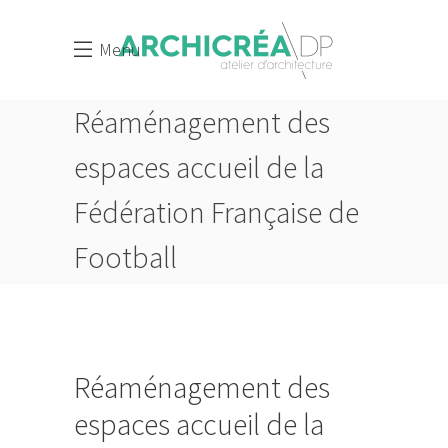
Menu
Réaménagement des
espaces accueil de la
Fédération Française de
Football
HOME
RÉAMÉNAGEMENT DES ESPACES ACCUEIL DE LA
FÉDÉRATION FRANÇAISE DE FOOTBALL
RÉAMÉNAGEMENT DES ESPACES ACCUEIL DE LA
Réaménagement des
FÉDÉRATION FRANÇAISE DE FOOTBALL
espaces accueil de la