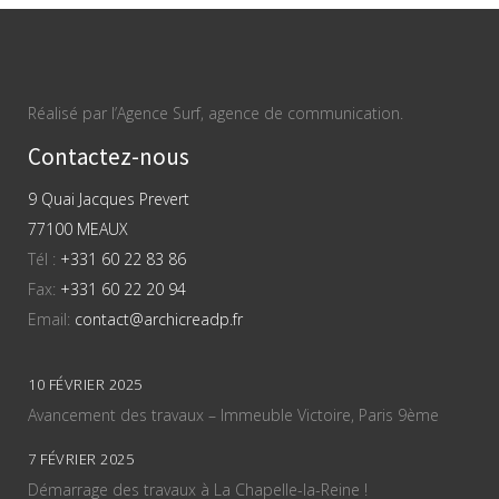
Réalisé par l’Agence Surf, agence de communication.
Contactez-nous
9 Quai Jacques Prevert
77100 MEAUX
Tél :
+331 60 22 83 86
Fax:
+331 60 22 20 94
Email:
contact@archicreadp.fr
10 FÉVRIER 2025
Avancement des travaux – Immeuble Victoire, Paris 9ème
7 FÉVRIER 2025
Démarrage des travaux à La Chapelle-la-Reine !