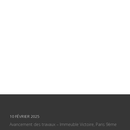
10 FÉVRIER 2025
Avancement des travaux – Immeuble Victoire, Paris 9ème