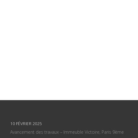
10 FÉVRIER 2025
Avancement des travaux – Immeuble Victoire, Paris 9ème