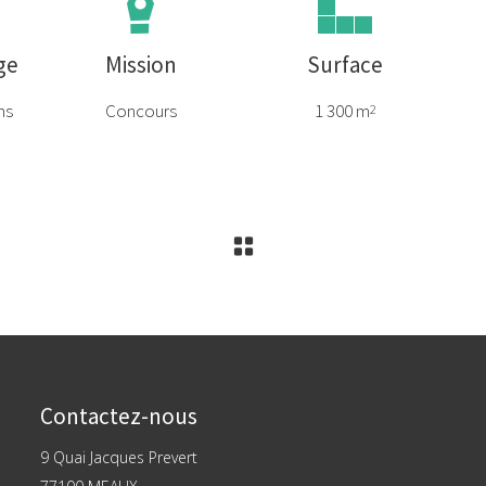
ge
Mission
Surface
ns
Concours
1 300 m
2
Contactez-nous
9 Quai Jacques Prevert