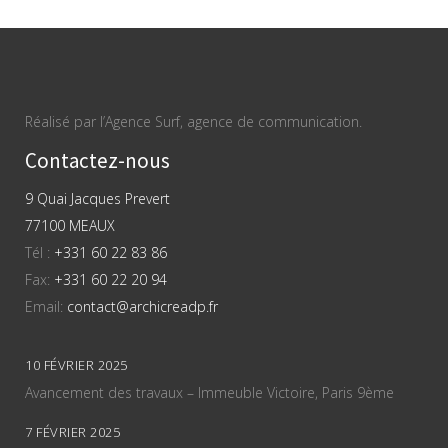
Réalisé par l’Agence Surf, agence de communication.
Contactez-nous
9 Quai Jacques Prevert
77100 MEAUX
Tél :
+331 60 22 83 86
Fax:
+331 60 22 20 94
Email:
contact@archicreadp.fr
10 FÉVRIER 2025
Avancement des travaux – Immeuble Victoire, Paris 9ème
7 FÉVRIER 2025