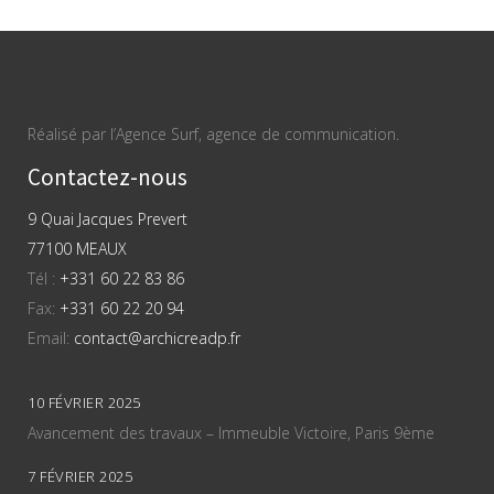
Réalisé par l’Agence Surf, agence de communication.
Contactez-nous
9 Quai Jacques Prevert
77100 MEAUX
Tél :
+331 60 22 83 86
Fax:
+331 60 22 20 94
Email:
contact@archicreadp.fr
10 FÉVRIER 2025
Avancement des travaux – Immeuble Victoire, Paris 9ème
7 FÉVRIER 2025