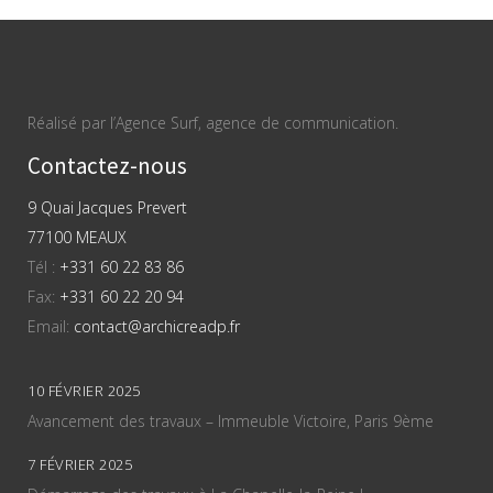
Réalisé par l’Agence Surf, agence de communication.
Contactez-nous
9 Quai Jacques Prevert
77100 MEAUX
Tél :
+331 60 22 83 86
Fax:
+331 60 22 20 94
Email:
contact@archicreadp.fr
10 FÉVRIER 2025
Avancement des travaux – Immeuble Victoire, Paris 9ème
7 FÉVRIER 2025