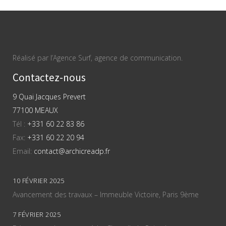
Réalisé par l’Agence Surf, agence de communication.
Contactez-nous
9 Quai Jacques Prevert
77100 MEAUX
Tél :
+331 60 22 83 86
Fax:
+331 60 22 20 94
Email:
contact@archicreadp.fr
10 FÉVRIER 2025
Avancement des travaux – Immeuble Victoire, Paris 9ème
7 FÉVRIER 2025