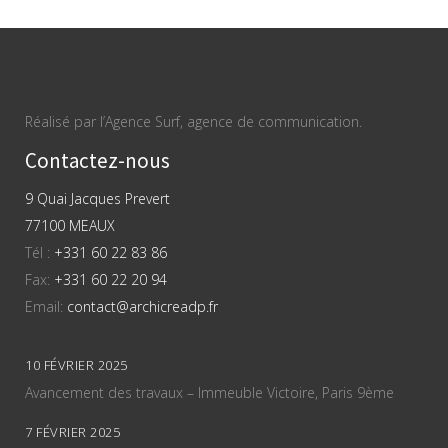
Réalisé par l’Agence Surf, agence de communication.
Contactez-nous
9 Quai Jacques Prevert
77100 MEAUX
Tél :
+331 60 22 83 86
Fax:
+331 60 22 20 94
Email:
contact@archicreadp.fr
10 FÉVRIER 2025
Avancement des travaux – Immeuble Victoire, Paris 9ème
7 FÉVRIER 2025