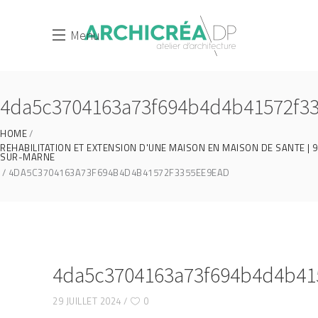
Menu
4da5c3704163a73f694b4d4b41572f3
HOME
REHABILITATION ET EXTENSION D'UNE MAISON EN MAISON DE SANTE | 
SUR-MARNE
4DA5C3704163A73F694B4D4B41572F3355EE9EAD
4da5c3704163a73f694b4d4b41
29 JUILLET 2024
0