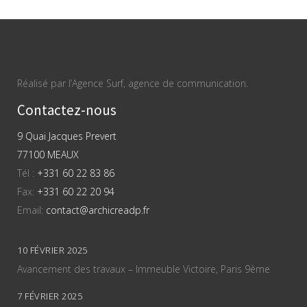
Réalisé par l’Agence Surf, agence de communication.
Contactez-nous
9 Quai Jacques Prevert
77100 MEAUX
Tél :
+331 60 22 83 86
Fax:
+331 60 22 20 94
Email:
contact@archicreadp.fr
10 FÉVRIER 2025
Avancement des travaux – Immeuble Victoire, Paris 9ème
7 FÉVRIER 2025