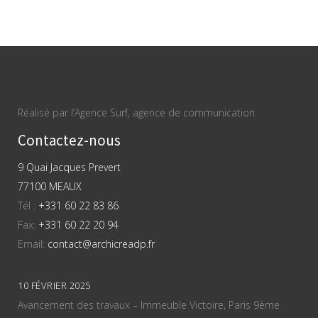
Réalisé par l’Agence Surf, agence de communication.
Contactez-nous
9 Quai Jacques Prevert
77100 MEAUX
Tél :
+331 60 22 83 86
Fax:
+331 60 22 20 94
Email:
contact@archicreadp.fr
10 FÉVRIER 2025
Avancement des travaux – Immeuble Victoire, Paris 9ème