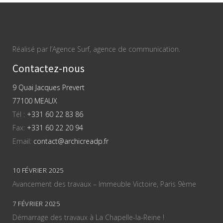
Réalisé par l’Agence Surf, agence de communication.
Contactez-nous
9 Quai Jacques Prevert
77100 MEAUX
Tél :
+331 60 22 83 86
Fax:
+331 60 22 20 94
Email:
contact@archicreadp.fr
10 FÉVRIER 2025
Avancement des travaux – Immeuble Victoire, Paris 9ème
7 FÉVRIER 2025
Démarrage des travaux à La Chapelle-la-Reine !