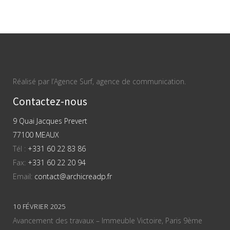
Réalisé par l’Agence Surf, agence de communication.
Contactez-nous
9 Quai Jacques Prevert
77100 MEAUX
Tél :
+331 60 22 83 86
Fax:
+331 60 22 20 94
Email:
contact@archicreadp.fr
10 FÉVRIER 2025
Avancement des travaux – Immeuble Victoire, Paris 9ème