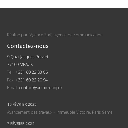
Réalisé par l’Agence Surf, agence de communication.
Contactez-nous
9 Quai Jacques Prevert
77100 MEAUX
Tél :
+331 60 22 83 86
Fax:
+331 60 22 20 94
Email:
contact@archicreadp.fr
10 FÉVRIER 2025
Avancement des travaux – Immeuble Victoire, Paris 9ème
7 FÉVRIER 2025