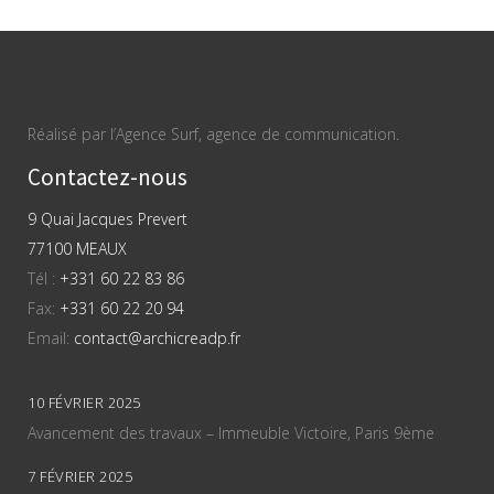
Réalisé par l’Agence Surf, agence de communication.
Contactez-nous
9 Quai Jacques Prevert
77100 MEAUX
Tél :
+331 60 22 83 86
Fax:
+331 60 22 20 94
Email:
contact@archicreadp.fr
10 FÉVRIER 2025
Avancement des travaux – Immeuble Victoire, Paris 9ème
7 FÉVRIER 2025