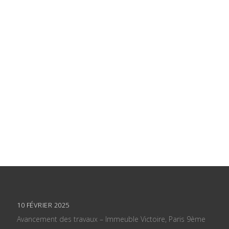
10 FÉVRIER 2025
Avancement des travaux – Immeuble Victoire, Paris 9ème