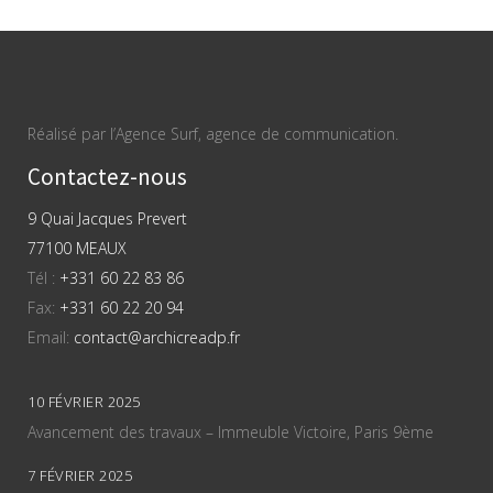
Réalisé par l’Agence Surf, agence de communication.
Contactez-nous
9 Quai Jacques Prevert
77100 MEAUX
Tél :
+331 60 22 83 86
Fax:
+331 60 22 20 94
Email:
contact@archicreadp.fr
10 FÉVRIER 2025
Avancement des travaux – Immeuble Victoire, Paris 9ème
7 FÉVRIER 2025