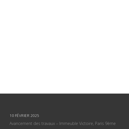
10 FÉVRIER 2025
Avancement des travaux – Immeuble Victoire, Paris 9ème