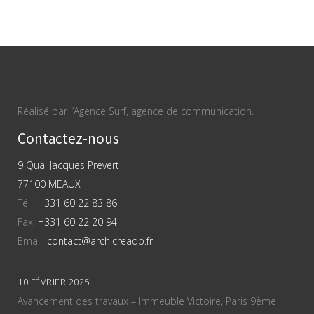
Réalisé par l’Agence Surf, agence de communication.
Contactez-nous
9 Quai Jacques Prevert
77100 MEAUX
Tél :
+331 60 22 83 86
Fax:
+331 60 22 20 94
Email:
contact@archicreadp.fr
10 FÉVRIER 2025
Avancement des travaux – Immeuble Victoire, Paris 9ème