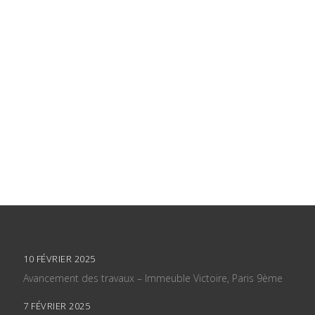
10 FÉVRIER 2025
Avancement des travaux – Immeuble Victoire, Paris 9ème
7 FÉVRIER 2025