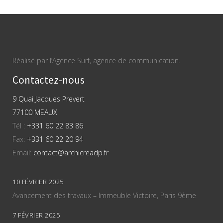
Réalisé par l’Agence Surf, agence de communication.
Contactez-nous
9 Quai Jacques Prevert
77100 MEAUX
Tél :
+331 60 22 83 86
Fax:
+331 60 22 20 94
Email:
contact@archicreadp.fr
10 FÉVRIER 2025
Avancement des travaux – Immeuble Victoire, Paris 9ème
7 FÉVRIER 2025