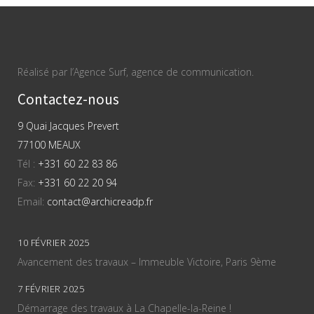
Réalisé par l’Agence Surf, agence de communication.
Contactez-nous
9 Quai Jacques Prevert
77100 MEAUX
Tél :
+331 60 22 83 86
Fax:
+331 60 22 20 94
Email:
contact@archicreadp.fr
10 FÉVRIER 2025
Avancement des travaux – Immeuble Victoire, Paris 9ème
7 FÉVRIER 2025
Démarrage des travaux à La Chapelle-la-Reine !