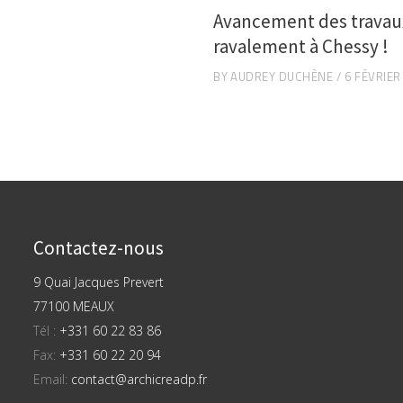
Avancement des travau
ravalement à Chessy !
BY
AUDREY DUCHÈNE
6 FÉVRIER
Contactez-nous
9 Quai Jacques Prevert
77100 MEAUX
Tél :
+331 60 22 83 86
Fax:
+331 60 22 20 94
Email:
contact@archicreadp.fr