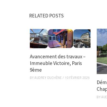
RELATED POSTS
Avancement des travaux –
Immeuble Victoire, Paris
9ème
BY
AUDREY DUCHÈNE
10 FÉVRIER 2025
Déma
Chap
BY
AU