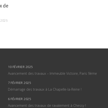
x de
 2025
10 FÉVRIER 2025
Avancement des travaux – Immeuble Victoire, Paris 9ème
7 FÉVRIER 2025
Démarrage des travaux à La Chapelle-la-Reine !
6 FÉVRIER 2025
Avancement des travaux de ravalement à Chessy !