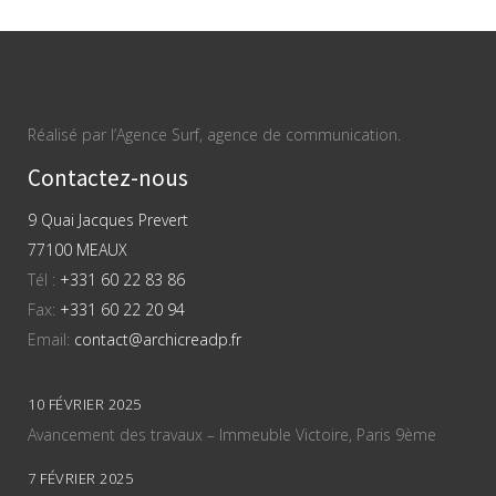
Réalisé par l’Agence Surf, agence de communication.
Contactez-nous
9 Quai Jacques Prevert
77100 MEAUX
Tél :
+331 60 22 83 86
Fax:
+331 60 22 20 94
Email:
contact@archicreadp.fr
10 FÉVRIER 2025
Avancement des travaux – Immeuble Victoire, Paris 9ème
7 FÉVRIER 2025