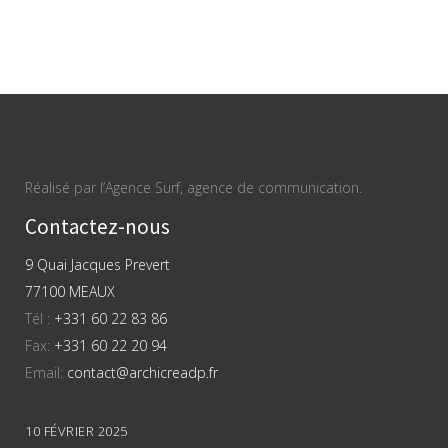
Réalisé par l’Agence Surf, agence de communication.
Contactez-nous
9 Quai Jacques Prevert
77100 MEAUX
Tél :
+331 60 22 83 86
Fax:
+331 60 22 20 94
Email:
contact@archicreadp.fr
10 FÉVRIER 2025