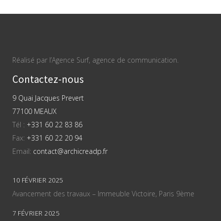
Réalisé par l’Agence Surf, agence de communication.
Contactez-nous
9 Quai Jacques Prevert
77100 MEAUX
Tél :
+331 60 22 83 86
Fax:
+331 60 22 20 94
Email:
contact@archicreadp.fr
10 FÉVRIER 2025
Avancement des travaux – Immeuble Victoire, Paris 9ème
7 FÉVRIER 2025