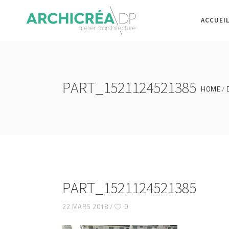
ACCUEI
PART_1521124521385
HOME
PART_1521124521385
22 MARS 2018
0