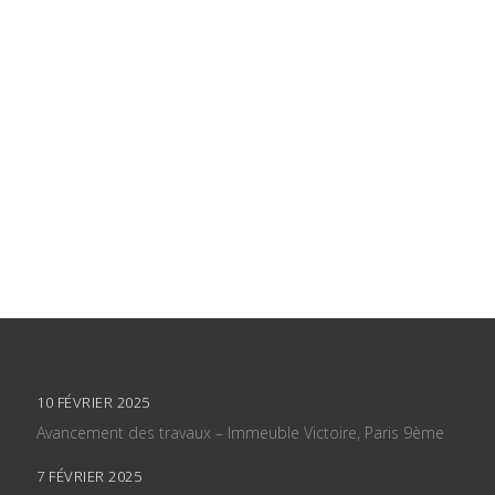
10 FÉVRIER 2025
Avancement des travaux – Immeuble Victoire, Paris 9ème
7 FÉVRIER 2025