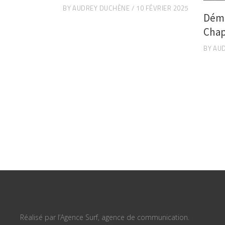
BY
AUDREY DUCHÈNE
10 FÉVRIER 2025
Déma
Chap
BY
AU
Réalisé par l’Agence Surf, agence de communication.