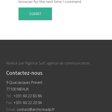
browser for the next time I comment.
Réalisé par l’Agence Surf, agence de communication.
Contactez-nous
9 Quai Jacques Prevert
77100 MEAUX
Tél :
+331 60 22 83 86
Fax:
+331 60 22 20 94
Email:
contact@archicreadp.fr